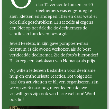
dan 12 versierde huizen en 50
deelnemers was er genoeg te
zien, kletsen en snoepen! Hier en daar werd er
ook flink geschrokken. Er zat zelfs al ergens
een Piet op het dak die de deelnemers de
schrik van hun leven bezorgde.
Jevell Peeters, in zijn gave pompoen-man
kostuum, is die avond verkozen als de best
verkleedde deelnemer. Zie de foto’s hieronder!
Hij kreeg een kadokaart van Nemanja als prijs.
Wij willen iedereen bedanken voor deelname,
hulp en enthousiaste reacties. Tot volgende
jaar! Om activiteiten te blijven organiseren, zijn
we op zoek naar nog meer leden; nieuwe
vrijwilligers zijn ook van harte welkom!
Word
ook lid!