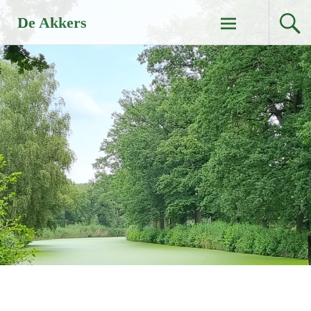
Naar
De Akkers
de
inhoud
springen