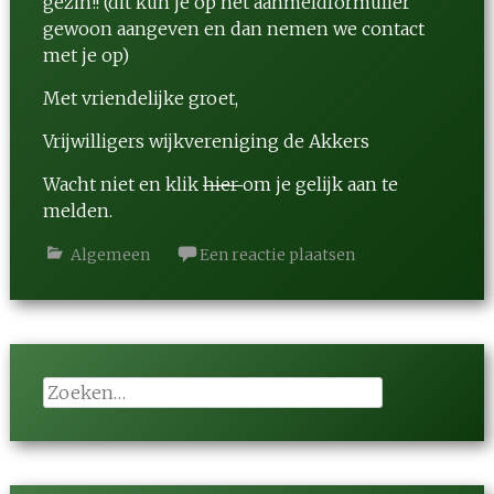
gezin!! (dit kun je op het aanmeldformulier
gewoon aangeven en dan nemen we contact
met je op)
Met vriendelijke groet,
Vrijwilligers wijkvereniging de Akkers
Wacht niet en klik
hier
om je gelijk aan te
melden.
Algemeen
Een reactie plaatsen
Zoeken
naar: