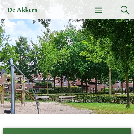
Naar
De Akkers
de
inhoud
springen