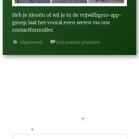
Heb je ideeën of wil je in de vrijwilligers-app-
groep, laat het vooral even weten via ons
contactformulier
.
Algemeen
Een reactie plaatsen
Berichtnavigatie
←
Vossenjacht voltooid
Geef een reactie
Je e-mailadres wordt niet gepubliceerd.
Vereiste
velden zijn gemarkeerd met
*
Reactie
*