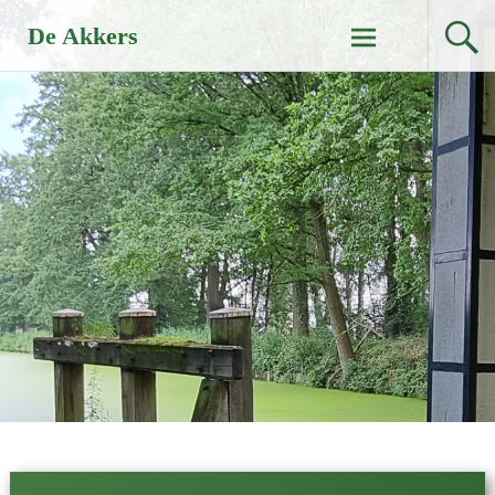
Naar
De Akkers
de
inhoud
springen