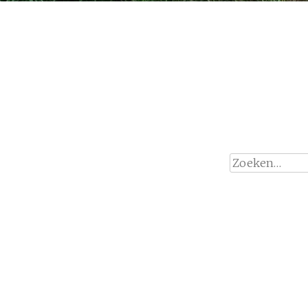
Oeps! Deze pagina k
Hierop hebben we niets gevonden, probeer e
Zoeken
naar: