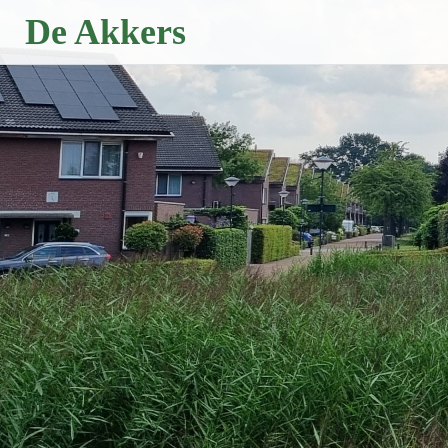
Naar
De Akkers
de
inhoud
springen